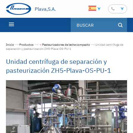
Plava,S.A.
Inicio
Productos
Pasteurizadores de leche compacto
Текущая страница:
Unidad centrífuga de
separación y pasteurización ZH5-Plava-OS-PU-1
Unidad centrífuga de separación y
pasteurización ZH5-Plava-OS-PU-1