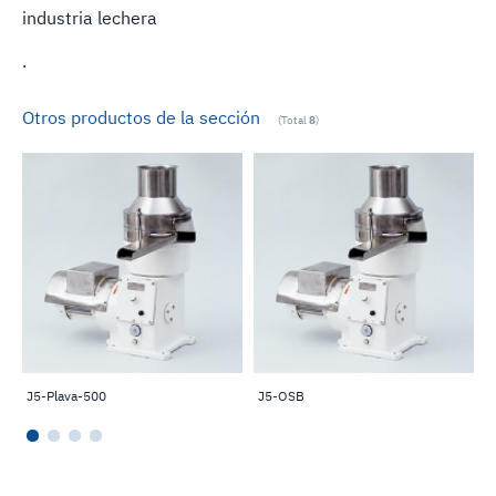
industria lechera
.
Otros productos de la sección
(Total
8
)
J5-Plava-500
J5-OSB